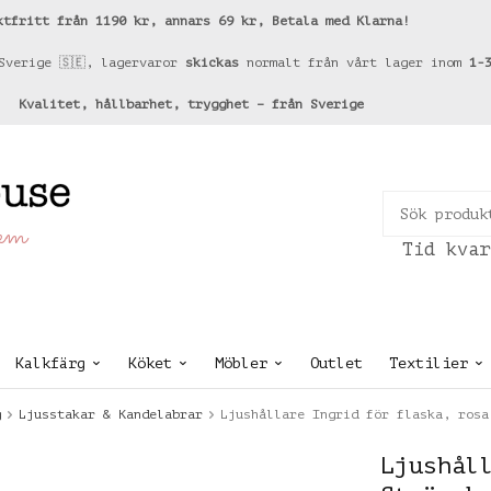
ktfritt från 1190 kr, annars 69 kr, Betala med Klarna!
Sverige 🇸🇪, lagervaror
skickas
normalt från vårt lager inom
1-
Kvalitet, hållbarhet, trygghet – från Sverige
hem
Tid kvar
Kalkfärg
Köket
Möbler
Outlet
Textilier
g
Ljusstakar & Kandelabrar
Ljushållare Ingrid för flaska, rosa
Ljushål