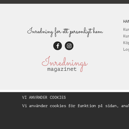
HA
Inredning för ett personligt hem
Ku
Ku
Kö
Lo
VI ANVÄNDER COOKIES
Vi använder cookies för funktion på sidan, ana