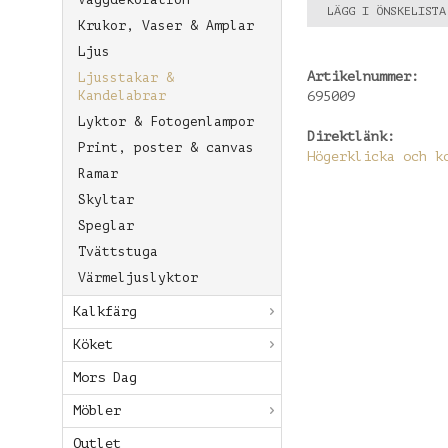
LÄGG I ÖNSKELISTA
Krukor, Vaser & Amplar
Ljus
Artikelnummer:
Ljusstakar &
Kandelabrar
695009
Lyktor & Fotogenlampor
Direktlänk:
Print, poster & canvas
Högerklicka och k
Ramar
Skyltar
Speglar
Tvättstuga
Värmeljuslyktor
Kalkfärg
Köket
Mors Dag
Möbler
Outlet