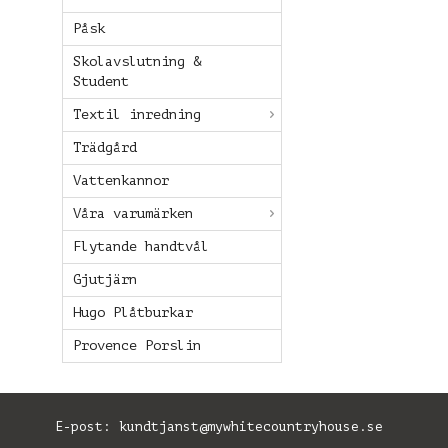
Påsk
Skolavslutning &
Student
Textil inredning
Trädgård
Vattenkannor
Våra varumärken
Flytande handtvål
Gjutjärn
Hugo Plåtburkar
Provence Porslin
E-post:
kundtjanst@mywhitecountryhouse.se
B