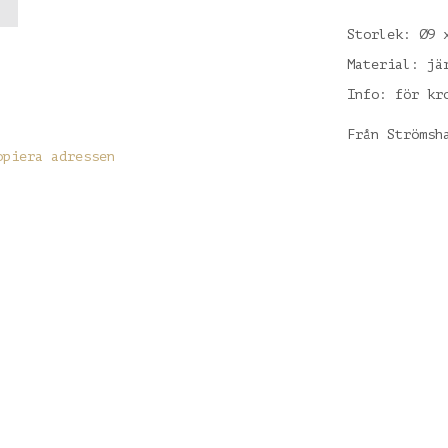
Storlek: Ø9 
Material: jä
Info: för kr
Från Strömsh
opiera adressen