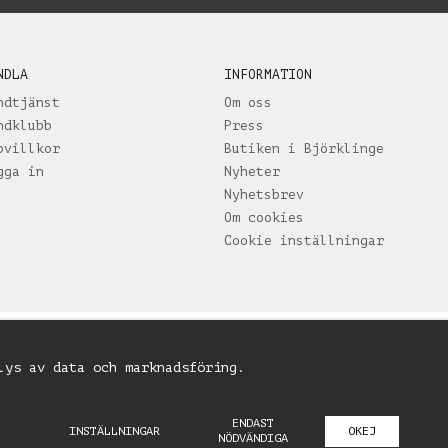
NDLA
INFORMATION
ndtjänst
Om oss
ndklubb
Press
pvillkor
Butiken i Björklinge
gga in
Nyheter
Nyhetsbrev
Om cookies
Cookie inställningar
lys av data och marknadsföring.
ENDAST
INSTÄLLNINGAR
OKEJ
NÖDVÄNDIGA
Drift & produktion:
Wikinggruppen