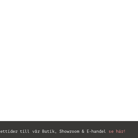
ettider till vår Butik, Showroom & E-handel
se här!