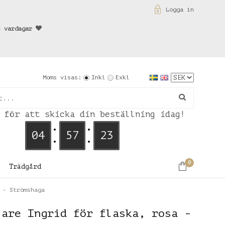
Logga in
3 vardagar
Moms visas:
Inkl
Exkl
 för att skicka din beställning idag!
04
57
23
0
Trädgård
 - Strömshaga
lare Ingrid för flaska, rosa -