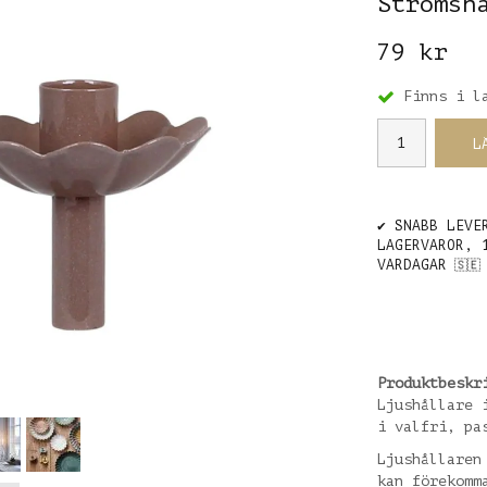
Strömsh
79 kr
Finns i l
L
✔️ SNABB LEVE
LAGERVAROR, 
VARDAGAR
🇸🇪
Produktbeskr
Ljushållare 
i valfri, pa
Ljushållaren
kan förekomm