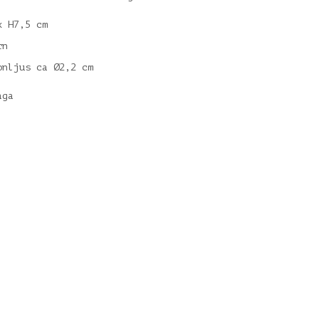
x H7,5 cm
rn
onljus ca Ø2,2 cm
aga