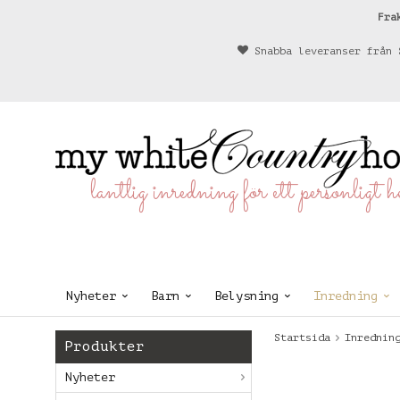
Fra
Snabba leveranser från 
lantlig inredning för ett personligt 
Nyheter
Barn
Belysning
Inredning
Startsida
Inrednin
Produkter
Nyheter