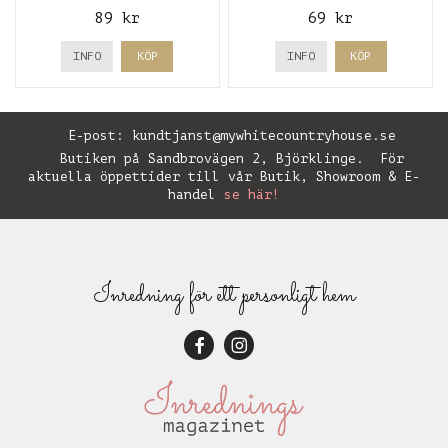
89 kr
69 kr
INFO
KÖP
INFO
KÖP
E-post:
kundtjanst@mywhitecountryhouse.se
Butiken på Sandbrovägen 2, Björklinge. För
aktuella öppettider till vår Butik, Showroom & E-
handel
se här!
Inredning för ett personligt hem