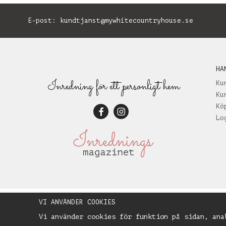
E-post:
kundtjanst@mywhitecountryhouse.se
B
HA
Inredning för ett personligt hem
Ku
Ku
Kö
Lo
VI ANVÄNDER COOKIES
Vi använder cookies för funktion på sidan, ana