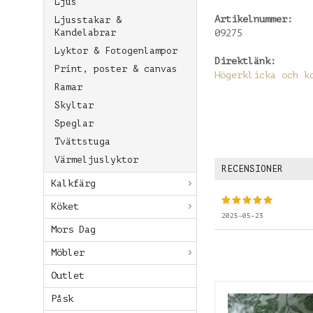
Ljus
Artikelnummer:
Ljusstakar &
Kandelabrar
09275
Lyktor & Fotogenlampor
Direktlänk:
Print, poster & canvas
Högerklicka och k
Ramar
Skyltar
Speglar
Tvättstuga
Värmeljuslyktor
RECENSIONER
Kalkfärg
Köket
2025-05-23
Mors Dag
Möbler
Outlet
Påsk