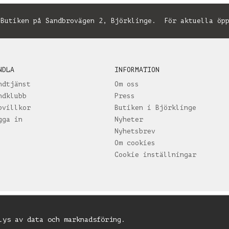
utiken på Sandbrovägen 2, Björklinge. För aktuella öpp
NDLA
INFORMATION
ndtjänst
Om oss
ndklubb
Press
pvillkor
Butiken i Björklinge
gga in
Nyheter
Nyhetsbrev
Om cookies
Cookie inställningar
lys av data och marknadsföring.