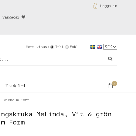
Logga in
3 vardagar
Moms visas:
Inkl
Exkl
0
Trädgård
- Wikholm Form
ingskruka Melinda, Vit & grön
lm Form