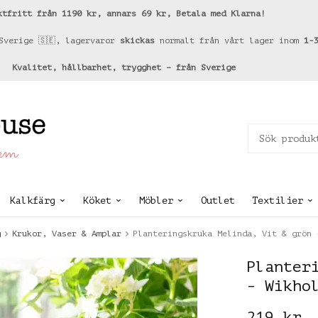
ktfritt från 1190 kr, annars 69 kr, Betala med Klarna!
Sverige 🇸🇪, lagervaror
skickas
normalt från vårt lager inom
1-
Kvalitet, hållbarhet, trygghet – från Sverige
hem
Kalkfärg
Köket
Möbler
Outlet
Textilier
g
Krukor, Vaser & Amplar
Planteringskruka Melinda, Vit & grön 
Planter
- Wikho
219 kr