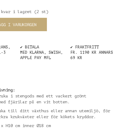
 kvar i lagret (2 st)
ÄGG I VARUKORGEN
RANS,
✔️ BETALA
✔️ FRAKTFRITT
1-3
MED KLARNA, SWISH,
FR. 1190 KR ANNARS
APPLE PAY MFL
69 KR
ivning:
ruka i stengods med ett vackert grönt
med fjärilar på en vit botten.
uka till ditt växthus eller annan utemiljö, för
ckra krukväxter eller för kökets kryddor.
 x H10 cm inner Ø18 cm