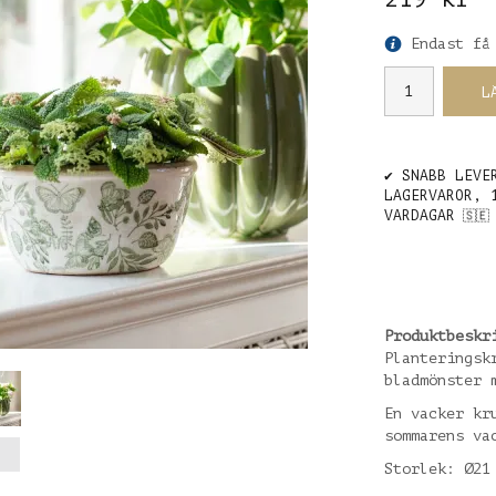
Endast få
L
✔️ SNABB LEVE
LAGERVAROR, 
VARDAGAR
🇸🇪
Produktbeskr
Planteringsk
bladmönster 
En vacker kr
sommarens va
Storlek: Ø21