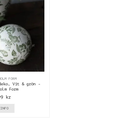
HOLM FORM
deko, Vit & grön -
olm Form
99 kr
INFO