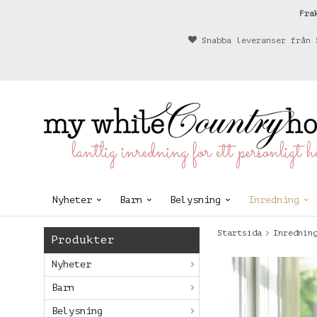
Fra
Snabba leveranser från 
lantlig inredning för ett personligt 
Nyheter
Barn
Belysning
Inredning
Startsida
Inrednin
Produkter
Nyheter
Barn
Belysning