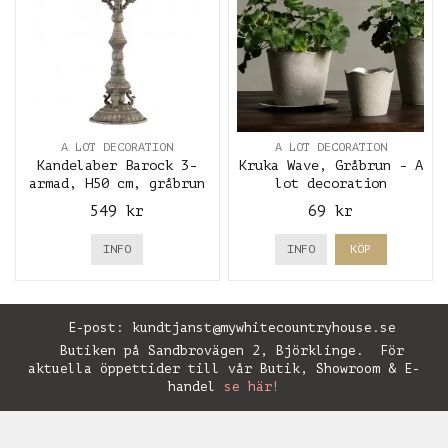
A LOT DECORATION
A LOT DECORATION
Kandelaber Barock 3-
Kruka Wave, Gråbrun - A
armad, H50 cm, gråbrun
lot decoration
- A lot decoration
549 kr
69 kr
INFO
INFO
KÖP
E-post:
kundtjanst@mywhitecountryhouse.se
Butiken på Sandbrovägen 2, Björklinge. För
aktuella öppettider till vår Butik, Showroom & E-
handel
se här!