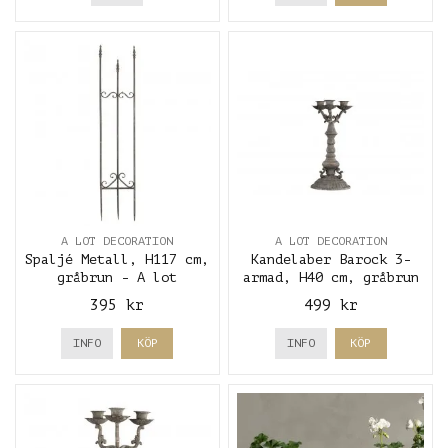
A LOT DECORATION
A LOT DECORATION
Spaljé Metall, H117 cm,
Kandelaber Barock 3-
gråbrun - A lot
armad, H40 cm, gråbrun
decoration
- A lot decoration
395 kr
499 kr
INFO
KÖP
INFO
KÖP