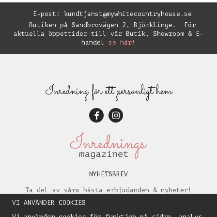
E-post:
kundtjanst@mywhitecountryhouse.se
Butiken på Sandbrovägen 2, Björklinge. För
aktuella öppettider till vår Butik, Showroom & E-
handel
se här!
Inredning för ett personligt hem
NYHETSBREV
Ta del av våra bästa erbjudanden & nyheter!
VI ANVÄNDER COOKIES
Vi använder cookies för funktion på sidan, analys