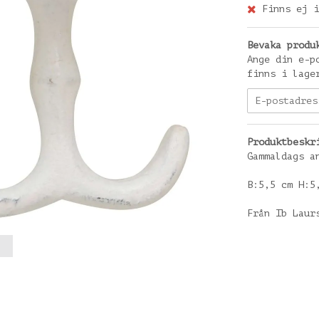
Finns ej i
Bevaka produ
Ange din e-p
finns i lage
Produktbeskr
Gammaldags a
B:5,5 cm H:5
Från Ib Laur