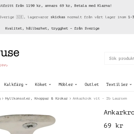
ktfritt från 1190 kr, annars 69 kr, Betala med Klarna!
Sverige 🇸🇪, lagervaror
skickas
normalt från vårt lager inom
1-
Kvalitet, hållbarhet, trygghet – från Sverige
hem
Kalkfärg
Köket
Möbler
Outlet
Textilier
g
Hyllkonsoler, Knoppar & Krokar
Ankarkrok vit - Ib Laursen
Ankarkr
69 kr