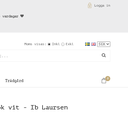
Logga in
3 vardagar
Moms visas:
Inkl
Exkl
0
Trädgård
ok vit - Ib Laursen