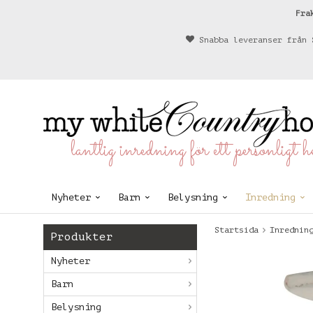
Fra
Snabba leveranser från 
lantlig inredning för ett personligt 
Nyheter
Barn
Belysning
Inredning
Startsida
Inrednin
Produkter
Nyheter
Barn
Belysning