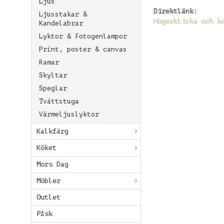
Ljus
Direktlänk:
Ljusstakar &
Högerklicka och k
Kandelabrar
Lyktor & Fotogenlampor
Print, poster & canvas
Ramar
Skyltar
Speglar
Tvättstuga
Värmeljuslyktor
Kalkfärg
Köket
Mors Dag
Möbler
Outlet
Påsk