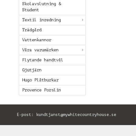
Skolavslutning &
Student
Textil inredning
Trädgård
Vattenkannor
Våra varumärken
Flytande handtvål
Gjutjärn
Hugo Plåtburkar
Provence Porslin
E-post:
kundtjanst@mywhitecountryhouse.se
B