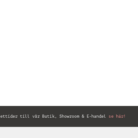
ettider till vår Butik, Showroom & E-handel
se här!