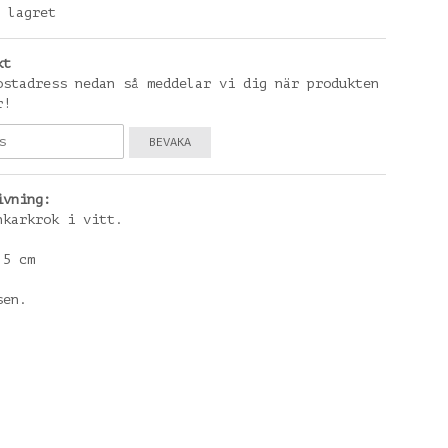
 lagret
kt
ostadress nedan så meddelar vi dig när produkten
r!
BEVAKA
ivning:
nkarkrok i vitt.
,5 cm
sen.