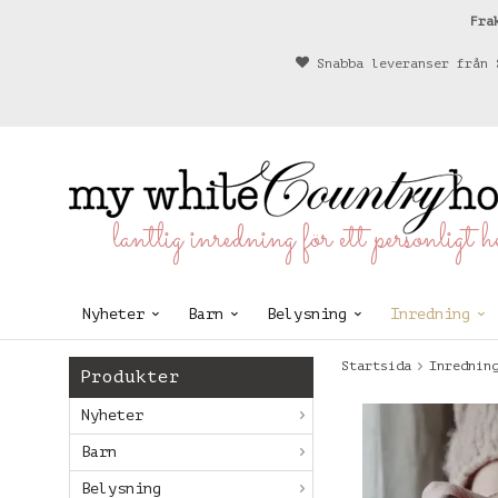
Fra
Snabba leveranser från 
lantlig inredning för ett personligt 
Nyheter
Barn
Belysning
Inredning
Startsida
Inrednin
Produkter
Nyheter
Barn
Belysning