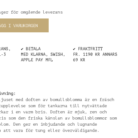
ager för omgående leverans
ÄGG I VARUKORGEN
RANS,
✔️ BETALA
✔️ FRAKTFRITT
1-3
MED KLARNA, SWISH,
FR. 1190 KR ANNARS
APPLE PAY MFL
69 KR
ivning:
ljuset med doften av bomullsblomma är en fräsch
tupplevelse som för tankarna till nytvättade
rkar i en varm bris. Doften är mjuk, ren och
cis som den friska känslan av bomullsblommor som
blom. Den ger en inbjudande och lugnande
n att vara för tung eller överväldigande.