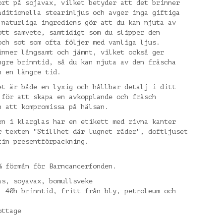
ort på sojavax, vilket betyder att det brinner
aditionella stearinljus och avger inga giftiga
 naturliga ingrediens gör att du kan njuta av
ott samvete, samtidigt som du slipper den
och sot som ofta följer med vanliga ljus.
inner långsamt och jämnt, vilket också ger
ngre brinntid, så du kan njuta av den fräscha
n en längre tid.
et är både en lyxig och hållbar detalj i ditt
 för att skapa en avkopplande och fräsch
n att kompromissa på hälsan.
en i klarglas har en etikett med rivna kanter
r texten "Stillhet där lugnet råder", doftljuset
fin presentförpackning.
% förmån för Barncancerfonden.
as, soyavax, bomullsveke
, 40h brinntid, fritt från bly, petroleum och
ottage