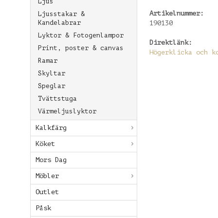
Ljus
Artikelnummer:
Ljusstakar &
Kandelabrar
190130
Lyktor & Fotogenlampor
Direktlänk:
Print, poster & canvas
Högerklicka och k
Ramar
Skyltar
Speglar
Tvättstuga
Värmeljuslyktor
Kalkfärg
Köket
Mors Dag
Möbler
Outlet
Påsk