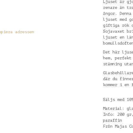
Ljuset är gj
renare än tr
ångor. Denna
ljuset med g
giftiga rök 
Sojavaxet br
opiera adressen
ljuset en lä
bomullsdofte
Det här ljus
hem, perfekt
stämning uta
Glasbehållar
där du finne
kommer i en 
Säljs med 10
Material: gl
Info: 200 gr
paraffin
Från Majas C