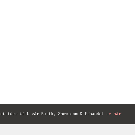
ettider till vår Butik, Showroom & E-handel
se här!