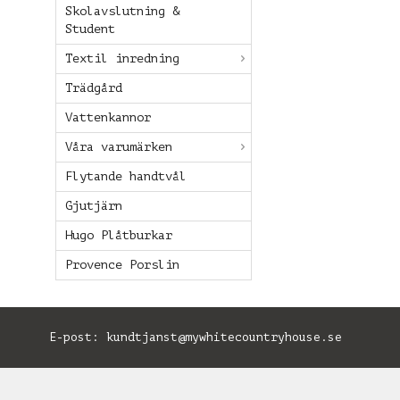
Skolavslutning &
Student
Textil inredning
Trädgård
Vattenkannor
Våra varumärken
Flytande handtvål
Gjutjärn
Hugo Plåtburkar
Provence Porslin
E-post:
kundtjanst@mywhitecountryhouse.se
B