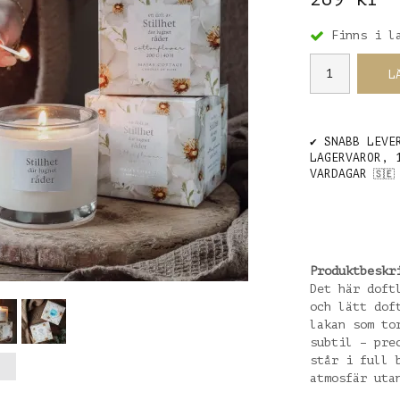
Finns i l
L
✔️ SNABB LEVE
LAGERVAROR, 
VARDAGAR
🇸🇪
Produktbeskr
Det här doft
och lätt dof
lakan som to
subtil – pre
står i full 
atmosfär uta