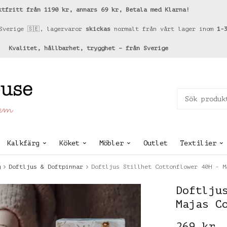
ktfritt från 1190 kr, annars 69 kr, Betala med Klarna!
Sverige 🇸🇪, lagervaror
skickas
normalt från vårt lager inom
1-
Kvalitet, hållbarhet, trygghet – från Sverige
hem
Kalkfärg
Köket
Möbler
Outlet
Textilier
g
Doftljus & Doftpinnar
Doftljus Stillhet Cottonflower 40H - M
Doftlju
Majas C
269 kr