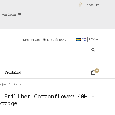
Logga in
3 vardagar
Moms visas:
Inkl
Exkl
0
Trädgård
ajas Cottage
s Stillhet Cottonflower 40H -
ottage