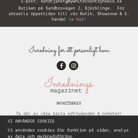
E-post:
kundtjanst@mywhitecountryhouse.se
Butiken på Sandbrovägen 2, Björklinge. För
aktuella öppettider till vår Butik, Showroom & E-
handel
se här!
Inredning för ett personligt hem
NYHETSBREV
Ta del av våra bästa erbjudanden & nyheter!
VI ANVÄNDER COOKIES
Vi använder cookies för funktion på sidan, analys
av data och marknadsföring.