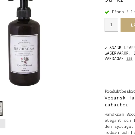
Finns i l
L
✔️ SNABB LEVE
LAGERVAROR, 
VARDAGAR
🇸🇪
Produktbeskr
Vegansk Ha
rabarber
Handkräm Bro
elegant och 
den syrliga,
modern och h