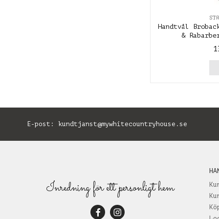
ST
Handtvål Brobac
& Rabarbe
1
E-post:
kundtjanst@mywhitecountryhouse.se
B
HA
Inredning för ett personligt hem
Ku
Ku
Kö
Lo