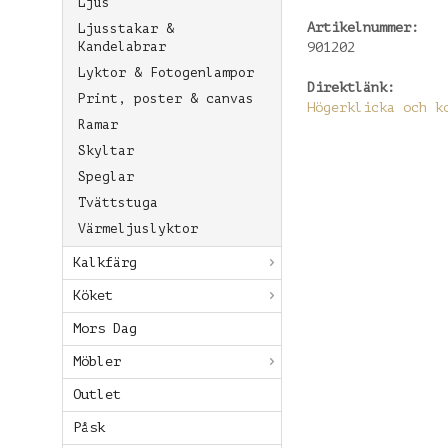
Ljus
Artikelnummer:
Ljusstakar &
Kandelabrar
901202
Lyktor & Fotogenlampor
Direktlänk:
Print, poster & canvas
Högerklicka och k
Ramar
Skyltar
Speglar
Tvättstuga
Värmeljuslyktor
Kalkfärg
Köket
Mors Dag
Möbler
Outlet
Påsk