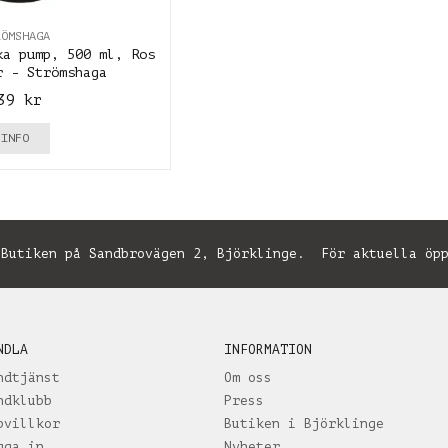
RÖMSHAGA
ka pump, 500 ml, Ros
r - Strömshaga
39 kr
INFO
utiken på Sandbrovägen 2, Björklinge. För aktuella öpp
NDLA
INFORMATION
ndtjänst
Om oss
ndklubb
Press
pvillkor
Butiken i Björklinge
gga in
Nyheter