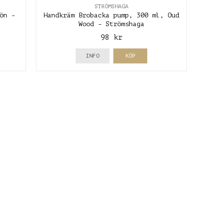
STRÖMSHAGA
ön -
Handkräm Brobacka pump, 300 ml, Oud
Wood - Strömshaga
98 kr
INFO
KÖP