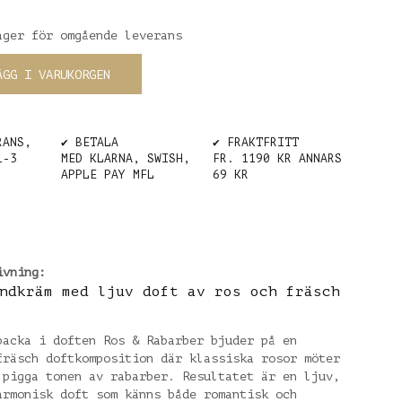
ager för omgående leverans
ÄGG I VARUKORGEN
RANS,
✔️ BETALA
✔️ FRAKTFRITT
1-3
MED KLARNA, SWISH,
FR. 1190 KR ANNARS
APPLE PAY MFL
69 KR
ivning:
ndkräm med ljuv doft av ros och fräsch
backa i doften Ros & Rabarber bjuder på en
fräsch doftkomposition där klassiska rosor möter
 pigga tonen av rabarber. Resultatet är en ljuv,
armonisk doft som känns både romantisk och