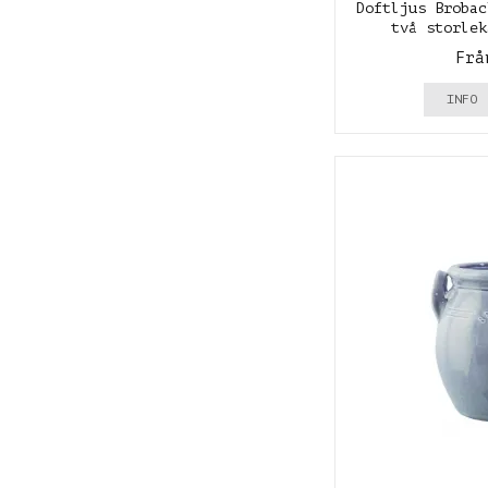
Doftljus Brobac
två storlek
Frå
INFO