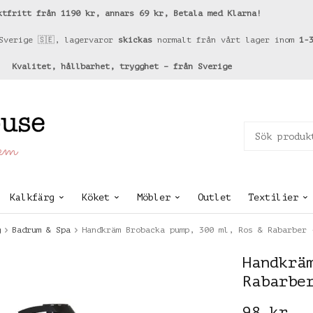
ktfritt från 1190 kr, annars 69 kr, Betala med Klarna!
Sverige 🇸🇪, lagervaror
skickas
normalt från vårt lager inom
1-
Kvalitet, hållbarhet, trygghet – från Sverige
hem
Kalkfärg
Köket
Möbler
Outlet
Textilier
g
Badrum & Spa
Handkräm Brobacka pump, 300 ml, Ros & Rabarber 
Handkrä
Rabarbe
98 kr