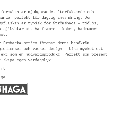
.
 formulan är mjukgörande, återfuktande och
rande, perfekt för daglig användning. Den
mpflaskan är typisk för Strömshaga – tidlös,
h självklar att ha framme i köket, badrummet
met.
v Brobacka-serien förenar denna handkräm
gredienser och vacker design – lika mycket ett
jekt som en hudvårdsprodukt. Perfekt som present
t skapa egen vardagslyx.
 ml
aga