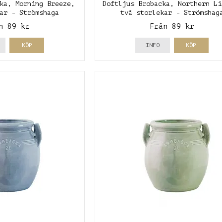
ka, Morning Breeze,
Doftljus Brobacka, Northern Li
ar - Strömshaga
två storlekar - Strömshag
n 89 kr
Från 89 kr
KÖP
INFO
KÖP