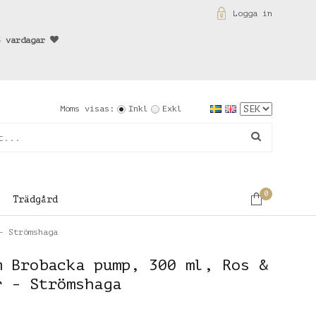
Logga in
3 vardagar
Moms visas:
Inkl
Exkl
0
Trädgård
- Strömshaga
m Brobacka pump, 300 ml, Ros &
r - Strömshaga