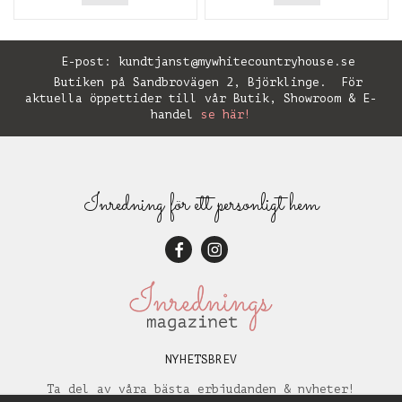
E-post:
kundtjanst@mywhitecountryhouse.se
Butiken på Sandbrovägen 2, Björklinge. För
aktuella öppettider till vår Butik, Showroom & E-
handel
se här!
Inredning för ett personligt hem
NYHETSBREV
Ta del av våra bästa erbjudanden & nyheter!