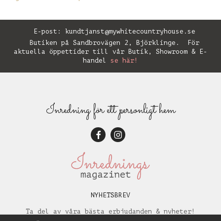
E-post:
kundtjanst@mywhitecountryhouse.se
Butiken på Sandbrovägen 2, Björklinge. För
aktuella öppettider till vår Butik, Showroom & E-
handel
se här!
Inredning för ett personligt hem
NYHETSBREV
Ta del av våra bästa erbjudanden & nyheter!