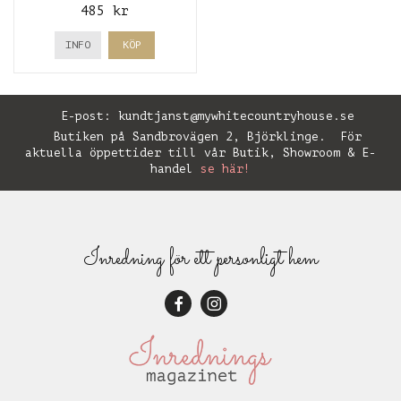
485 kr
INFO
KÖP
E-post:
kundtjanst@mywhitecountryhouse.se
Butiken på Sandbrovägen 2, Björklinge. För
aktuella öppettider till vår Butik, Showroom & E-
handel
se här!
Inredning för ett personligt hem