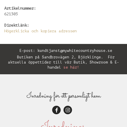
Artikelnummer:
621303
Direktlänk:
Högerklicka och kopiera adressen
E-post:
kundtjanst@mywhitecountryhouse.se
Butiken på Sandbrovägen 2, Björklinge. För
aktuella öppettider till vår Butik, Showroom & E-
handel
se här!
Inredning för ett personligt hem