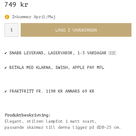
749 kr
Inkommer April/Maj
LÄGG I VARUKORGEN
✔️ SNABB LEVERANS, LAGERVAROR, 1-3 VARDAGAR
🇸🇪
✔️ BETALA MED KLARNA, SWISH, APPLE PAY MFL
✔️ FRAKTFRITT FR. 1190 KR ANNARS 69 KR
Produktbeskrivning:
Elegant, stilren lampfot i matt svart,
passande skärmar till denna ligger på Ø20-25 cm.