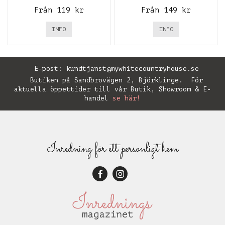
Från 119 kr
Från 149 kr
INFO
INFO
E-post:
kundtjanst@mywhitecountryhouse.se
Butiken på Sandbrovägen 2, Björklinge. För
aktuella öppettider till vår Butik, Showroom & E-
handel
se här!
Inredning för ett personligt hem