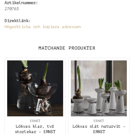
Artikelnummer:
270763
Direktlänk:
Högerklicka och kopiera adressen
MATCHANDE PRODUKTER
ERNST
ERNST
Lökvas klar, två
Lökvas slät naturvit -
storlekar - ERNST
ERNST