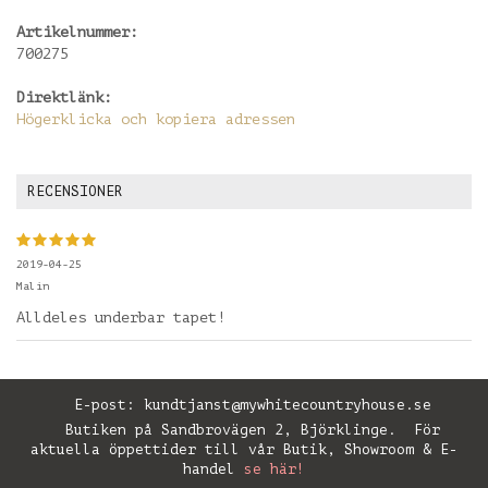
Artikelnummer:
700275
Direktlänk:
Högerklicka och kopiera adressen
RECENSIONER
2019-04-25
Malin
Alldeles underbar tapet!
E-post:
kundtjanst@mywhitecountryhouse.se
Butiken på Sandbrovägen 2, Björklinge. För
aktuella öppettider till vår Butik, Showroom & E-
handel
se här!