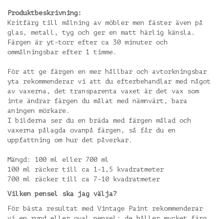
Produktbeskrivning:
Kritfärg till målning av möbler men fäster även på
glas, metall, tyg och ger en matt härlig känsla.
Färgen är yt-torr efter ca 30 minuter och
ommålningsbar efter 1 timme.
För att ge färgen en mer hållbar och avtorkningsbar
yta rekommenderar vi att du efterbehandlar med något
av vaxerna, det transparenta vaxet är det vax som
inte ändrar färgen du målat med nämnvärt, bara
aningen mörkare.
I bilderna ser du en bräda med färgen målad och
vaxerna pålagda ovanpå färgen, så får du en
uppfattning om hur det påverkar.
Mängd: 100 ml eller 700 ml
100 ml räcker till ca 1-1,5 kvadratmeter
700 ml räcker till ca 7-10 kvadratmeter
Vilken pensel ska jag välja?
För bästa resultat med Vintage Paint rekommenderar
vi en rund eller oval pensel; de håller mycket färg