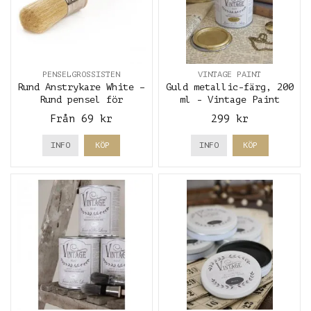
PENSELGROSSISTEN
VINTAGE PAINT
Rund Anstrykare White –
Guld metallic-färg, 200
Rund pensel för
ml - Vintage Paint
precision och
Från 69 kr
299 kr
möbelmålning
INFO
KÖP
INFO
KÖP