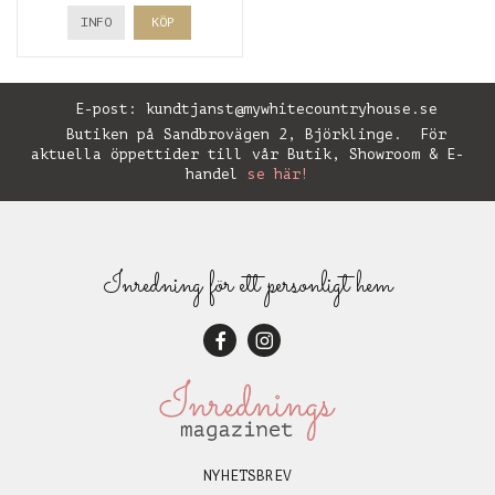
INFO
KÖP
E-post:
kundtjanst@mywhitecountryhouse.se
Butiken på Sandbrovägen 2, Björklinge. För
aktuella öppettider till vår Butik, Showroom & E-
handel
se här!
Inredning för ett personligt hem
NYHETSBREV