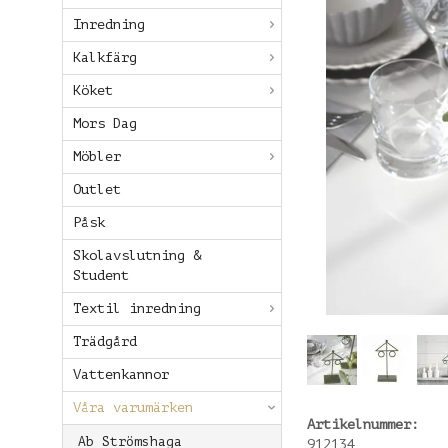
Inredning
Kalkfärg
Köket
Mors Dag
Möbler
Outlet
Påsk
Skolavslutning &
Student
Textil inredning
Trädgård
Vattenkannor
Våra varumärken
Artikelnummer:
Ab Strömshaga
912134