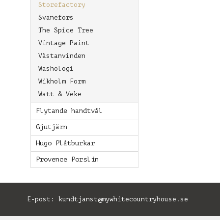
Storefactory
Svanefors
The Spice Tree
Vintage Paint
Västanvinden
Washologi
Wikholm Form
Watt & Veke
Flytande handtvål
Gjutjärn
Hugo Plåtburkar
Provence Porslin
E-post:
kundtjanst@mywhitecountryhouse.se
B