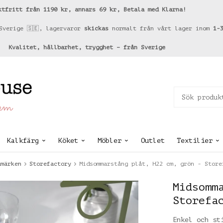
ktfritt från 1190 kr, annars 69 kr, Betala med Klarna!
Sverige 🇸🇪, lagervaror
skickas
normalt från vårt lager inom
1-
Kvalitet, hållbarhet, trygghet – från Sverige
hem
Kalkfärg
Köket
Möbler
Outlet
Textilier
umärken
Storefactory
Midsommarstång plåt, H22 cm, grön - Store
Midsomm
Storefa
Enkel och st