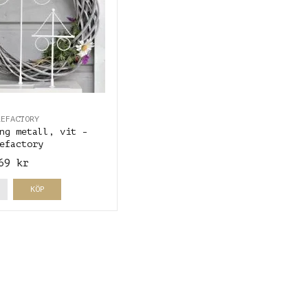
REFACTORY
ng metall, vit -
efactory
69 kr
KÖP