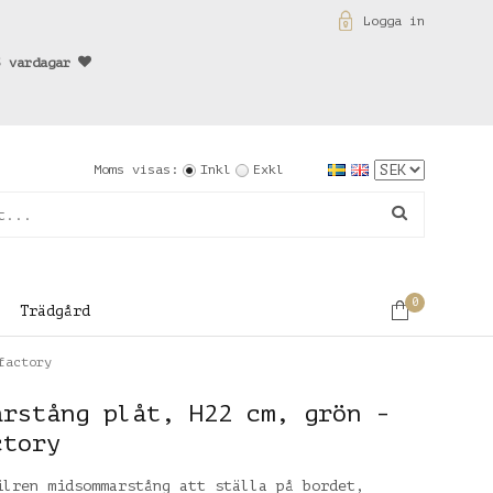
Logga in
3 vardagar
Moms visas:
Inkl
Exkl
0
Trädgård
factory
arstång plåt, H22 cm, grön -
ctory
ilren midsommarstång att ställa på bordet,