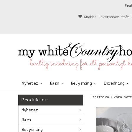
Fra
Snabba leveranser från 
lantlig inredning för ett personligt 
Nyheter
Barn
Belysning
Inredning
Startsida
Våra var
Produkter
Nyheter
Barn
Belysning