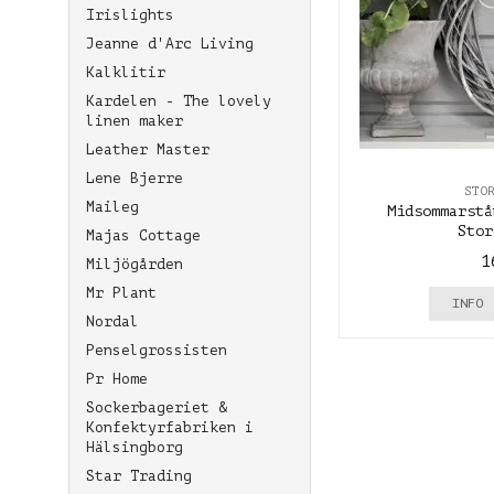
Irislights
Jeanne d'Arc Living
Kalklitir
Kardelen - The lovely
linen maker
Leather Master
Lene Bjerre
STO
Maileg
Midsommarstå
Stor
Majas Cottage
1
Miljögården
Mr Plant
INFO
Nordal
Penselgrossisten
Pr Home
Sockerbageriet &
Konfektyrfabriken i
Hälsingborg
Star Trading