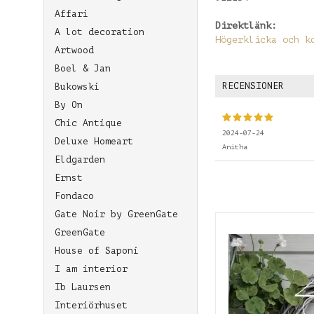
Affari
Direktlänk:
A lot decoration
Högerklicka och k
Artwood
Boel & Jan
RECENSIONER
Bukowski
By On
Chic Antique
2024-07-24
Deluxe Homeart
Anitha
Eldgarden
Ernst
Fondaco
Gate Noir by GreenGate
GreenGate
House of Saponi
I am interior
Ib Laursen
Interiörhuset