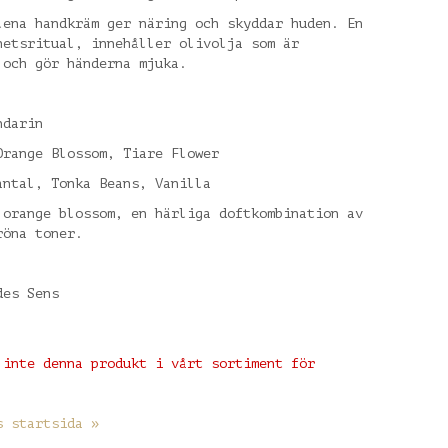
lena handkräm ger näring och skyddar huden. En
hetsritual, innehåller olivolja som är
 och gör händerna mjuka.
darin
range Blossom, Tiare Flower
ntal, Tonka Beans, Vanilla
 orange blossom, en härliga doftkombination av
röna toner.
des Sens
 inte denna produkt i vårt sortiment för
s startsida »