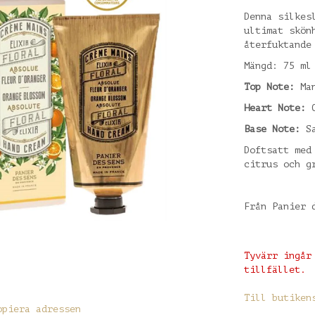
Denna silkes
ultimat skön
återfuktande
Mängd: 75 ml
Top Note:
Man
Heart Note:
O
Base Note:
Sa
Doftsatt med
citrus och g
Från Panier 
Tyvärr ingår
tillfället.
Till butiken
opiera adressen