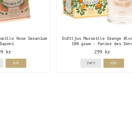
seille Rose Geranium
Doftljus Marseille Orange Blo
Saponi
180 gram - Panier des Sen
99 kr
299 kr
KÖP
INFO
KÖP