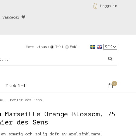
Logga in
3 vardagar
Moms visas:
Inkl
Exkl
0
Trädgård
ml - Panier des Sens
m Marseille Orange Blossom, 75
nier des Sens
 en somrig och solig doft av apelsinblomma.