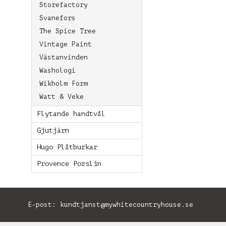
Storefactory
Svanefors
The Spice Tree
Vintage Paint
Västanvinden
Washologi
Wikholm Form
Watt & Veke
Flytande handtvål
Gjutjärn
Hugo Plåtburkar
Provence Porslin
E-post:
kundtjanst@mywhitecountryhouse.se
B