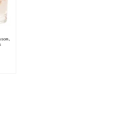
ssom,
s