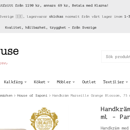
ktfritt från 1190 kr, annars 69 kr, Betala med Klarna!
Sverige 🇸🇪, lagervaror
skickas
normalt från vårt lager inom
1-
Kvalitet, hållbarhet, trygghet – från Sverige
hem
Kalkfärg
Köket
Möbler
Outlet
Textilier
umärken
House of Saponi
Handkräm Marseille Orange Blossom, 75 
Handkrä
ml - Pa
Handkräm med