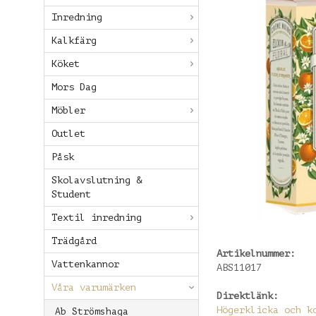
Inredning
Kalkfärg
Köket
Mors Dag
Möbler
Outlet
Påsk
Skolavslutning &
Student
Textil inredning
Trädgård
Artikelnummer:
Vattenkannor
ABS11017
Våra varumärken
Direktlänk:
Högerklicka och k
Ab Strömshaga