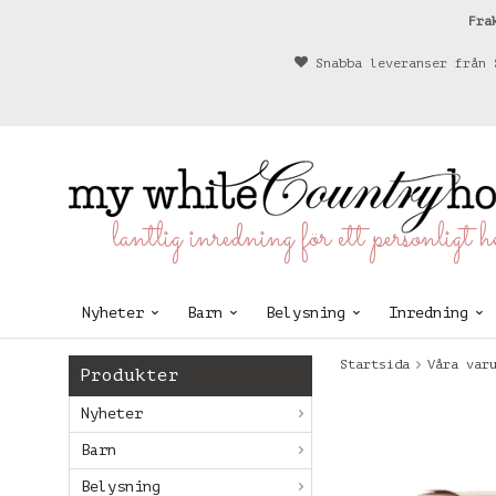
Fra
Snabba leveranser från 
lantlig inredning för ett personligt 
Nyheter
Barn
Belysning
Inredning
Startsida
Våra var
Produkter
Nyheter
Barn
Belysning