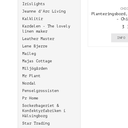
Irislights
CHI
Jeanne d'Arc Living
Planteringsbord,
Kalklitir
- Chi
Kardelen - The lovely
3 
linen maker
INFO
Leather Master
Lene Bjerre
Maileg
Majas Cottage
Miljögården
Mr Plant
Nordal
Penselgrossisten
Pr Home
Sockerbageriet &
Konfektyrfabriken i
Hälsingborg
Star Trading