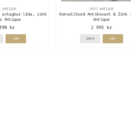
C ANTIQUE
CHIC ANTIQUE
 avtagbar låda, zink
Konsollbord Antiksvart & Zink 
c Antique
Antique
390 kr
2 995 kr
KÖP
INFO
KÖP