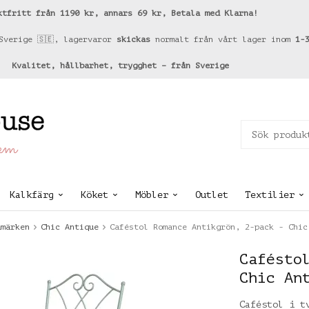
ktfritt från 1190 kr, annars 69 kr, Betala med Klarna!
Sverige 🇸🇪, lagervaror
skickas
normalt från vårt lager inom
1-
Kvalitet, hållbarhet, trygghet – från Sverige
hem
Kalkfärg
Köket
Möbler
Outlet
Textilier
umärken
Chic Antique
Caféstol Romance Antikgrön, 2-pack - Chic
Cafésto
Chic An
Caféstol i t