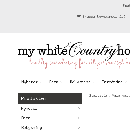
Fra
Snabba leveranser från 
lantlig inredning för ett personligt 
Nyheter
Barn
Belysning
Inredning
Startsida
Våra var
Produkter
Nyheter
Barn
Belysning