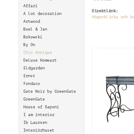
Affari
Direktlänk:
A lot decoration
Högerklicka och k
Artwood
Boel & Jan
Bukowski
By On
Chic Antique
Deluxe Homeart
Eldgarden
Ernst
Fondaco
Gate Noir by GreenGate
GreenGate
House of Saponi
I am interior
Ib Laursen
Interiörhuset