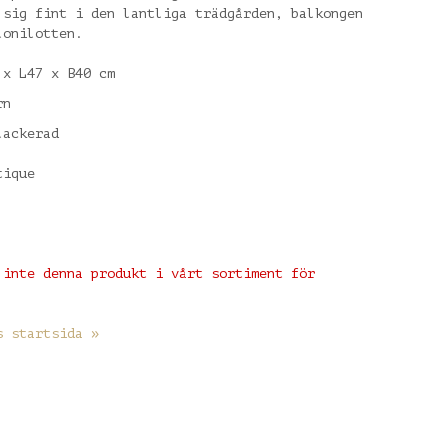
 sig fint i den lantliga trädgården, balkongen
lonilotten.
 x L47 x B40 cm
rn
lackerad
tique
 inte denna produkt i vårt sortiment för
s startsida »