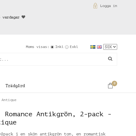
Logga in
3 vardagar
Moms visas:
Inkl
Exkl
0
Trädgård
 Antique
l Romance Antikgrön, 2-pack -
tique
våpack i en skön antikgrön ton, en romantisk