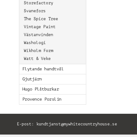
Storefactory
Svanefors
The Spice Tree
Vintage Paint
Västanvinden
Washologi
Wikholm Form
Watt & Veke
Flytande handtvål
Gjutjärn
Hugo Plåtburkar
Provence Porslin
E-post:
kundtjanst@mywhitecountryhouse.se
B