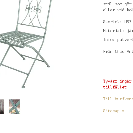
stil som gör
eller vid ko
Storlek: H93
Material: jä
Info: pulver
Från Chic An
Tyvärr ingår
tillfället.
Till butiken
Sitemap »