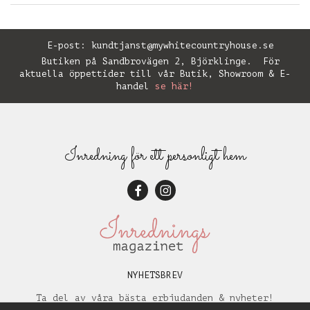
E-post:
kundtjanst@mywhitecountryhouse.se
Butiken på Sandbrovägen 2, Björklinge. För
aktuella öppettider till vår Butik, Showroom & E-
handel
se här!
Inredning för ett personligt hem
NYHETSBREV
Ta del av våra bästa erbjudanden & nyheter!