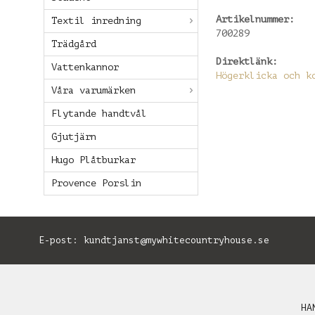
Artikelnummer:
Textil inredning
700289
Trädgård
Direktlänk:
Vattenkannor
Högerklicka och k
Våra varumärken
Flytande handtvål
Gjutjärn
Hugo Plåtburkar
Provence Porslin
E-post:
kundtjanst@mywhitecountryhouse.se
B
HA