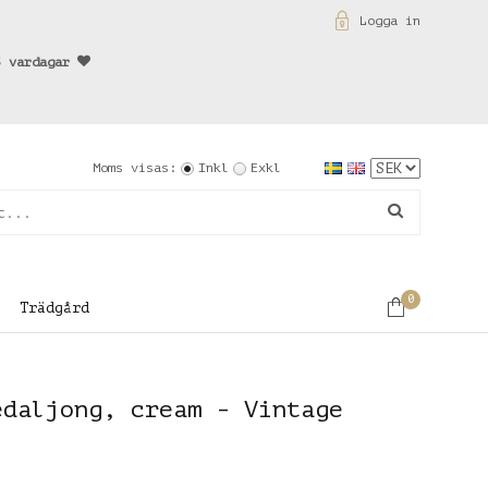
Logga in
3 vardagar
Moms visas:
Inkl
Exkl
0
Trädgård
edaljong, cream - Vintage