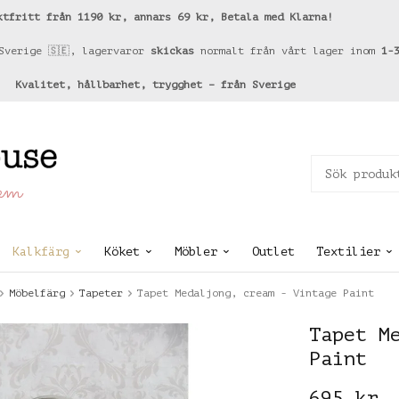
ktfritt från 1190 kr, annars 69 kr, Betala med Klarna!
Sverige 🇸🇪, lagervaror
skickas
normalt från vårt lager inom
1-
Kvalitet, hållbarhet, trygghet – från Sverige
hem
Kalkfärg
Köket
Möbler
Outlet
Textilier
Möbelfärg
Tapeter
Tapet Medaljong, cream - Vintage Paint
Tapet M
Paint
695 kr