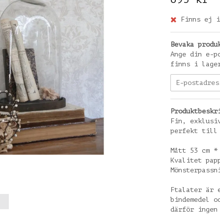
Finns ej i
Bevaka produ
Ange din e-p
finns i lage
Produktbeskr
Fin, exklusi
perfekt till
Mått 53 cm *
Kvalitet pap
Mönsterpassn
Ftalater är 
bindemedel o
därför ingen