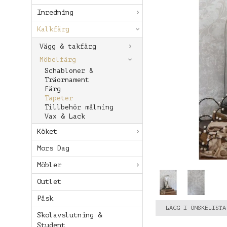
Inredning
Kalkfärg
Vägg & takfärg
Möbelfärg
Schabloner &
Träornament
Färg
Tapeter
Tillbehör målning
Vax & Lack
Köket
Mors Dag
Möbler
Outlet
Påsk
LÄGG I ÖNSKELISTA
Skolavslutning &
Student