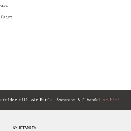
vara
 Paint
ettider till vår Butik, Showroom & E-handel
se här!
NYHETSBREV