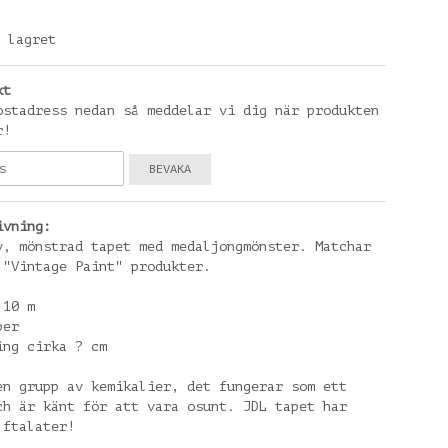
 lagret
kt
ostadress nedan så meddelar vi dig när produkten
r!
BEVAKA
ivning:
v, mönstrad tapet med medaljongmönster. Matchar
 "Vintage Paint" produkter.
 10 m
per
ing cirka ? cm
en grupp av kemikalier, det fungerar som ett
ch är känt för att vara osunt. JDL tapet har
 ftalater!