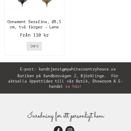
Ornament Serafina, Ø3,5
cm, två färger - Lene
Bjerre
Från 110 kr
INFO
E-post:
kundtjanst@mywhitecountryhouse.se
Butiken på Sandbrovägen 2, Björklinge. För
aktuella öppettider till vår Butik, Showroom & E-
handel
se här!
Inredning för ett personligt hem